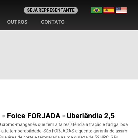
SEJA REPRESENTANTE
OUTROS
CONTATO
 - Foice FORJADA - Uberlândia 2,5
cromo-manganês que tem alta resistência a tração e fadiga, boa
 e alta temperabilidade. São FORJADAS a quente garantindo assim
 Sua área de corte é temperada a uma dureza de 52 HRC. São